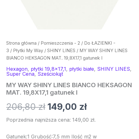
Strona główna
/
Pomieszczenia - 2
/
Do ŁAZIENKI -
3
/
Płytki My Way
/
SHINY LINES
/ MY WAY SHINY LINES
BIANCO HEKSAGON MAT. 19,8X17,1 gatunek I
Hexagon
,
płytki 19,8x17,1
,
płytki białe
,
SHINY LINES
,
Super Cena
,
Sześciokąt
MY WAY SHINY LINES BIANCO HEKSAGON
MAT. 19,8X17,1 gatunek I
206,80
zł
149,00
zł
Poprzednia najniższa cena:
149,00
zł
.
Gatunek:1 Grubość:7,5 mm Ilość m2 w