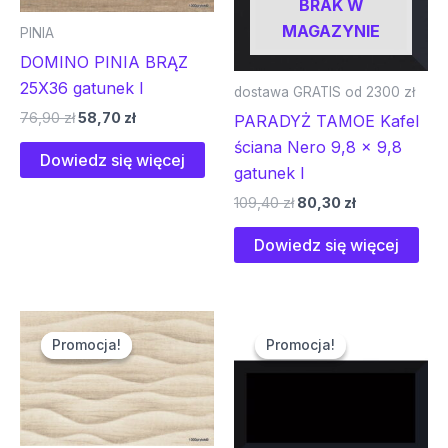
BRAK W
MAGAZYNIE
PINIA
DOMINO PINIA BRĄZ
25X36 gatunek I
dostawa GRATIS od 2300 zł
76,90
zł
58,70
zł
PARADYŻ TAMOE Kafel
ściana Nero 9,8 x 9,8
Dowiedz się więcej
gatunek I
109,40
zł
80,30
zł
Dowiedz się więcej
Pierwotna
Aktualna
Pierwotna
Aktualna
cena
cena
cena
cena
Promocja!
Promocja!
Promocja!
Promocja!
wynosiła:
wynosi:
wynosiła:
wynosi:
80,00 zł.
61,00 zł.
127,80 zł.
93,90 zł.