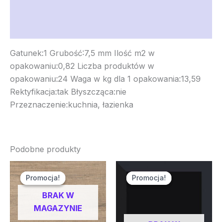
Informacje dodatkowe
Opinie (0)
Gatunek:1 Grubość:7,5 mm Ilość m2 w
opakowaniu:0,82 Liczba produktów w
opakowaniu:24 Waga w kg dla 1 opakowania:13,59
Rektyfikacja:tak Błyszcząca:nie
Przeznaczenie:kuchnia, łazienka
Podobne produkty
Pierwotna
Aktualna
Pierwotna
Aktualna
cena
cena
cena
cena
Promocja!
Promocja!
Promocja!
Promocja!
wynosiła:
wynosi:
wynosiła:
wynosi:
76,90 zł.
58,70 zł.
109,40 zł.
80,30 zł.
BRAK W
MAGAZYNIE