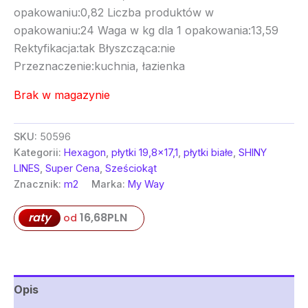
opakowaniu:0,82 Liczba produktów w
opakowaniu:24 Waga w kg dla 1 opakowania:13,59
Rektyfikacja:tak Błyszcząca:nie
Przeznaczenie:kuchnia, łazienka
Brak w magazynie
SKU:
50596
Kategorii:
Hexagon
,
płytki 19,8x17,1
,
płytki białe
,
SHINY
LINES
,
Super Cena
,
Sześciokąt
Znacznik:
m2
Marka:
My Way
raty
16,68
PLN
od
Opis