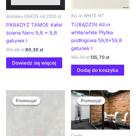
ALL in WHITE HIT
dostawa GRATIS od 2300 zł
TUBĄDZIN All in
PARADYŻ TAMOE Kafel
white/white Płytka
ściana Nero 9,8 x 9,8
podłogowa 59,8×59,8
gatunek I
gatunek I
109,40
zł
80,30
zł
169,70
zł
135,70
zł
Dowiedz się więcej
Dodaj do koszyka
Pierwotna
Aktualna
Pierwotna
Aktualna
cena
cena
cena
cena
Promocja!
Promocja!
Promocja!
Promocja!
wynosiła:
wynosi:
wynosiła:
wynosi:
121,80 zł.
93,80 zł.
140,00 zł.
95,00 zł.
Cegła