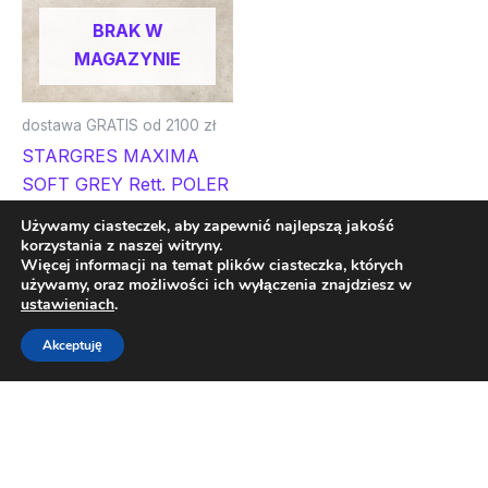
BRAK W
MAGAZYNIE
dostawa GRATIS od 2100 zł
STARGRES MAXIMA
SOFT GREY Rett. POLER
59×59 gatunek I
Używamy ciasteczek, aby zapewnić najlepszą jakość
korzystania z naszej witryny.
85,60
zł
71,40
zł
Więcej informacji na temat plików ciasteczka, których
używamy, oraz możliwości ich wyłączenia znajdziesz w
Dowiedz się więcej
ustawieniach
.
Akceptuję