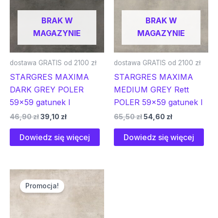
BRAK W
BRAK W
MAGAZYNIE
MAGAZYNIE
dostawa GRATIS od 2100 zł
dostawa GRATIS od 2100 zł
STARGRES MAXIMA
STARGRES MAXIMA
DARK GREY POLER
MEDIUM GREY Rett
59×59 gatunek I
POLER 59×59 gatunek I
46,90
zł
39,10
zł
65,50
zł
54,60
zł
Dowiedz się więcej
Dowiedz się więcej
Pierwotna
Aktualna
cena
cena
Promocja!
wynosiła:
wynosi:
85,60 zł.
71,40 zł.