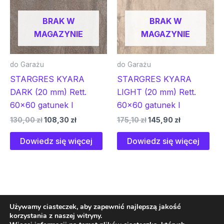
BRAK W
BRAK W
MAGAZYNIE
MAGAZYNIE
do Garażu
do Garażu
STARGRES KYARA
STARGRES KYARA
DARK (20 mm) Rett.
LIGHT (20 mm) Rett.
60×60 gatunek I
60×60 gatunek I
130,00
zł
108,30
zł
175,10
zł
145,90
zł
Dowiedz się więcej
Dowiedz się więcej
Używamy ciasteczek, aby zapewnić najlepszą jakość
korzystania z naszej witryny.