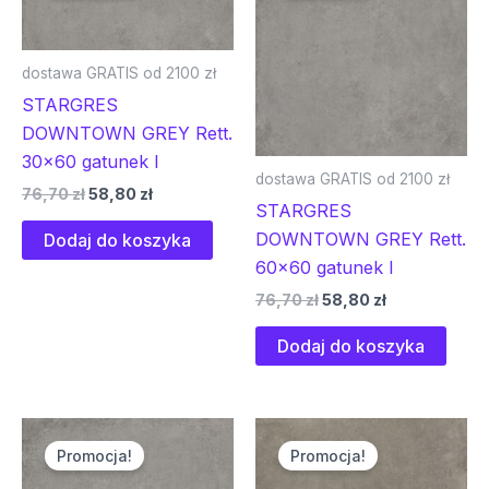
76,70 zł.
58,80 zł.
76,70 zł.
58,80 zł.
dostawa GRATIS od 2100 zł
STARGRES
DOWNTOWN GREY Rett.
30×60 gatunek I
dostawa GRATIS od 2100 zł
76,70
zł
58,80
zł
STARGRES
DOWNTOWN GREY Rett.
Dodaj do koszyka
60×60 gatunek I
76,70
zł
58,80
zł
Dodaj do koszyka
Pierwotna
Aktualna
Pierwotna
Aktualna
cena
cena
cena
cena
Promocja!
Promocja!
wynosiła:
wynosi:
wynosiła:
wynosi:
130,00 zł.
99,70 zł.
58,00 zł.
48,30 zł.