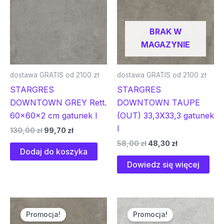
BRAK W
MAGAZYNIE
dostawa GRATIS od 2100 zł
dostawa GRATIS od 2100 zł
STARGRES
STARGRES
DOWNTOWN GREY Rett.
DOWNTOWN TAUPE
60x60x2 cm gatunek I
(OUT) 33,3X33,3 gatunek
I
130,00
zł
99,70
zł
58,00
zł
48,30
zł
Dodaj do koszyka
Dowiedz się więcej
Pierwotna
Aktualna
Pierwotna
Aktualna
cena
cena
cena
cena
Promocja!
Promocja!
wynosiła:
wynosi:
wynosiła:
wynosi: