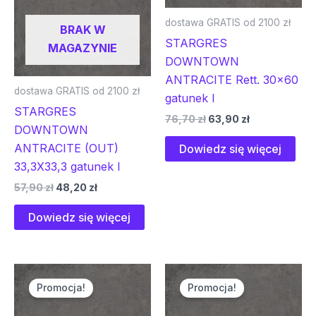
dostawa GRATIS od 2100 zł
BRAK W
STARGRES
MAGAZYNIE
DOWNTOWN
ANTRACITE Rett. 30×60
dostawa GRATIS od 2100 zł
gatunek I
STARGRES
76,70
zł
63,90
zł
DOWNTOWN
ANTRACITE (OUT)
Dowiedz się więcej
33,3X33,3 gatunek I
57,90
zł
48,20
zł
Dowiedz się więcej
Pierwotna
Aktualna
Pierwotna
Aktualna
cena
cena
cena
cena
Promocja!
Promocja!
wynosiła:
wynosi:
wynosiła:
wynosi:
79,80 zł.
66,50 zł.
130,00 zł.
99,70 zł.