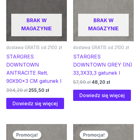
BRAK W
BRAK W
MAGAZYNIE
MAGAZYNIE
dostawa GRATIS od 2100 zł
dostawa GRATIS od 2100 zł
STARGRES
STARGRES
DOWNTOWN
DOWNTOWN GREY (IN)
ANTRACITE Rett.
33,3X33,3 gatunek I
90X90x3 CM gatunek I
57,90
zł
48,20
zł
304,20
zł
255,50
zł
Dowiedz się więcej
Dowiedz się więcej
Pierwotna
Aktualna
Pierwotna
Aktualna
cena
cena
cena
cena
Promocja!
Promocja!
wynosiła:
wynosi:
wynosiła:
wynosi: