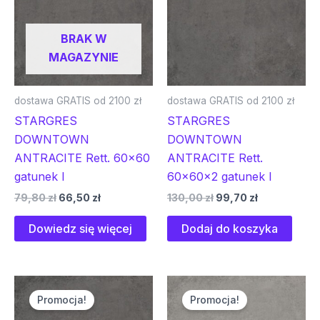
BRAK W
MAGAZYNIE
dostawa GRATIS od 2100 zł
dostawa GRATIS od 2100 zł
STARGRES
STARGRES
DOWNTOWN
DOWNTOWN
ANTRACITE Rett. 60×60
ANTRACITE Rett.
gatunek I
60x60x2 gatunek I
79,80
zł
66,50
zł
130,00
zł
99,70
zł
Dowiedz się więcej
Dodaj do koszyka
Pierwotna
Aktualna
Pierwotna
Aktualna
cena
cena
cena
cena
Promocja!
Promocja!
wynosiła:
wynosi:
wynosiła:
wynosi:
304,20 zł.
255,50 zł.
57,90 zł.
48,20 zł.