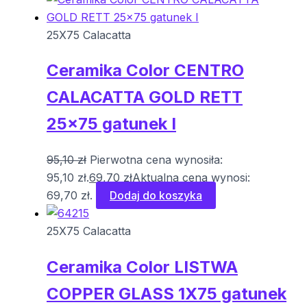
25X75 Calacatta
Ceramika Color CENTRO
CALACATTA GOLD RETT
25×75 gatunek I
95,10
zł
Pierwotna cena wynosiła:
95,10 zł.
69,70
zł
Aktualna cena wynosi:
69,70 zł.
Dodaj do koszyka
25X75 Calacatta
Ceramika Color LISTWA
COPPER GLASS 1X75 gatunek