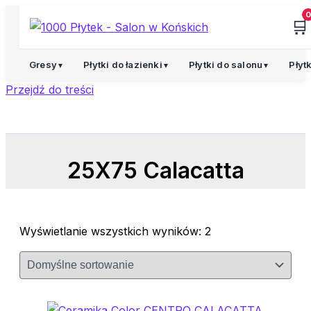
0
🛒
Promocja!
Promocja!
Gresy
Płytki do łazienki
Płytki do salonu
Płyt
▼
▼
▼
Przejdź do treści
25X75 Calacatta
Wyświetlanie wszystkich wyników: 2