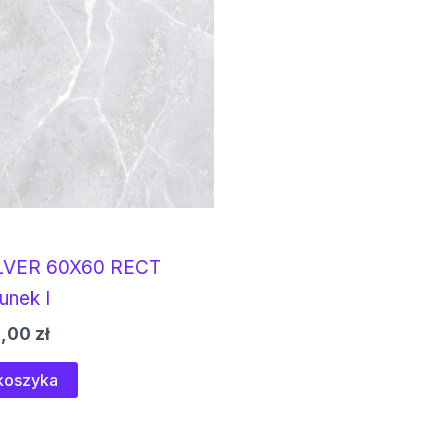
LVER 60X60 RECT
unek I
1,00
zł
koszyka