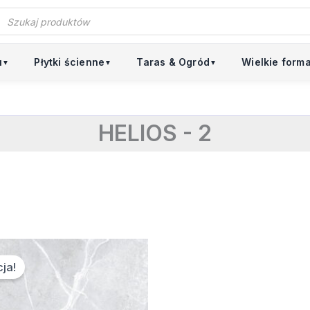
Wyszukiwarka
produktów
u
Płytki ścienne
Taras & Ogród
Wielkie form
▼
▼
▼
HELIOS - 2
ierwotna
Aktualna
ena
cena
ja!
nosiła:
wynosi:
9,90 zł.
81,00 zł.