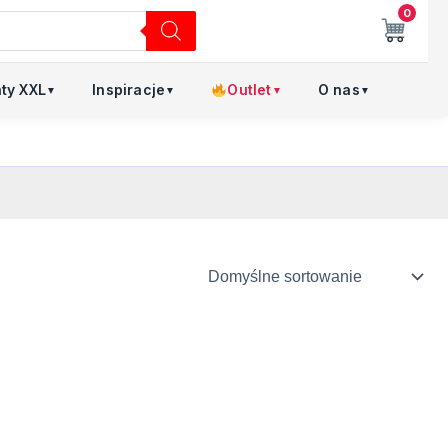
0
aty XXL
Inspiracje
Outlet
O nas
▼
▼
▼
▼