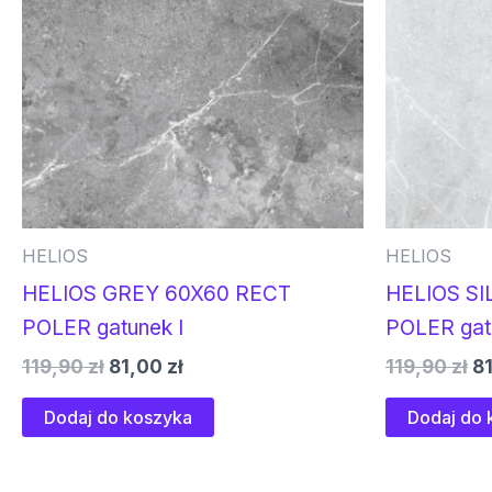
HELIOS
HELIOS
HELIOS GREY 60X60 RECT
HELIOS SI
POLER gatunek I
POLER gat
119,90
zł
81,00
zł
119,90
zł
8
Dodaj do koszyka
Dodaj do 