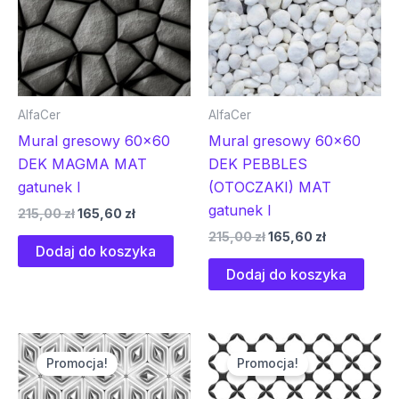
AlfaCer
AlfaCer
Mural gresowy 60×60
Mural gresowy 60×60
DEK MAGMA MAT
DEK PEBBLES
gatunek I
(OTOCZAKI) MAT
gatunek I
215,00
zł
165,60
zł
215,00
zł
165,60
zł
Dodaj do koszyka
Dodaj do koszyka
Pierwotna
Aktualna
Pierwotna
Aktualna
cena
cena
cena
cena
Promocja!
Promocja!
wynosiła:
wynosi:
wynosiła:
wynosi:
215,00 zł.
165,60 zł.
215,00 zł.
165,60 zł.