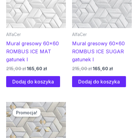
AlfaCer
AlfaCer
Mural gresowy 60×60
Mural gresowy 60×60
ROMBUS ICE MAT
ROMBUS ICE SUGAR
gatunek I
gatunek I
215,00
zł
165,60
zł
215,00
zł
165,60
zł
Dodaj do koszyka
Dodaj do koszyka
Pierwotna
Aktualna
cena
cena
Promocja!
wynosiła:
wynosi:
215,00 zł.
165,60 zł.