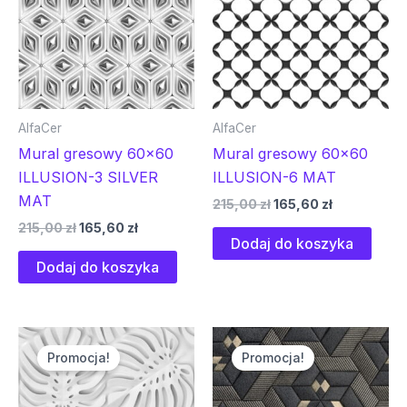
AlfaCer
AlfaCer
Mural gresowy 60×60
Mural gresowy 60×60
ILLUSION-3 SILVER
ILLUSION-6 MAT
MAT
215,00
zł
165,60
zł
215,00
zł
165,60
zł
Dodaj do koszyka
Dodaj do koszyka
Pierwotna
Aktualna
Pierwotna
Aktualna
cena
cena
cena
cena
Promocja!
Promocja!
wynosiła:
wynosi:
wynosiła:
wynosi:
215,00 zł.
165,60 zł.
215,00 zł.
165,60 zł.