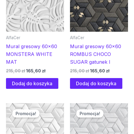
AlfaCer
AlfaCer
Mural gresowy 60×60
Mural gresowy 60×60
MONSTERA WHITE
ROMBUS CHOCO
MAT
SUGAR gatunek I
215,00
zł
165,60
zł
215,00
zł
165,60
zł
Dodaj do koszyka
Dodaj do koszyka
Pierwotna
Aktualna
Pierwotna
Aktualna
cena
cena
cena
cena
Promocja!
Promocja!
wynosiła:
wynosi:
wynosiła:
wynosi:
215,00 zł.
165,60 zł.
215,00 zł.
165,60 zł.