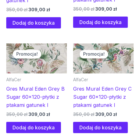
gatunek I
350,00
zł
309,00
zł
350,00
zł
309,00
zł
Dodaj do koszyka
Dodaj do koszyka
Pierwotna
Aktualna
Pierwotna
Aktualna
cena
cena
cena
cena
Promocja!
Promocja!
wynosiła:
wynosi:
wynosiła:
wynosi:
350,00 zł.
309,00 zł.
350,00 zł.
309,00 zł.
AlfaCer
AlfaCer
Gres Mural Eden Grey B
Gres Mural Eden Grey C
Sugar 60×120-płytki z
Sugar 60×120-płytki z
ptakami gatunek I
ptakami gatunek I
350,00
zł
309,00
zł
350,00
zł
309,00
zł
Dodaj do koszyka
Dodaj do koszyka