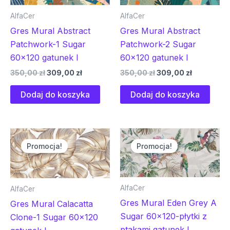
AlfaCer
AlfaCer
Gres Mural Abstract
Gres Mural Abstract
Patchwork-1 Sugar
Patchwork-2 Sugar
60×120 gatunek I
60×120 gatunek I
350,00
zł
309,00
zł
350,00
zł
309,00
zł
Dodaj do koszyka
Dodaj do koszyka
Pierwotna
Aktualna
Pierwotna
Aktualna
cena
cena
cena
cena
Promocja!
Promocja!
wynosiła:
wynosi:
wynosiła:
wynosi:
350,00 zł.
309,00 zł.
350,00 zł.
309,00 zł.
AlfaCer
AlfaCer
Gres Mural Eden Grey A
Gres Mural Calacatta
Sugar 60×120-płytki z
Clone-1 Sugar 60×120
ptakami gatunek I