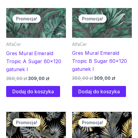
Pierwotna
Aktualna
Pierwotna
Aktualna
cena
cena
cena
cena
Promocja!
Promocja!
wynosiła:
wynosi:
wynosiła:
wynosi:
350,00 zł.
309,00 zł.
350,00 zł.
309,00 zł.
AlfaCer
AlfaCer
Gres Mural Emerald
Gres Mural Emerald
Tropic B Sugar 60×120
Tropic A Sugar 60×120
gatunek I
gatunek I
350,00
zł
309,00
zł
350,00
zł
309,00
zł
Dodaj do koszyka
Dodaj do koszyka
Pierwotna
Aktualna
Pierwotna
Aktualna
cena
cena
cena
cena
Promocja!
Promocja!
wynosiła:
wynosi:
wynosiła:
wynosi:
350,00 zł.
309,00 zł.
350,00 zł.
309,00 zł.