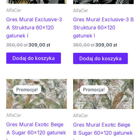
AlfaCer
AlfaCer
Gres Mural Exclusive-3
Gres Mural Exclusive-3 B
A Struktura 60×120
Struktura 60×120
gatunek I
gatunek I
350,00
zł
309,00
zł
350,00
zł
309,00
zł
Dodaj do koszyka
Dodaj do koszyka
Pierwotna
Aktualna
Pierwotna
Aktualna
cena
cena
cena
cena
Promocja!
Promocja!
wynosiła:
wynosi:
wynosiła:
wynosi:
350,00 zł.
309,00 zł.
350,00 zł.
309,00 zł.
AlfaCer
AlfaCer
Gres Mural Exotic Beige
Gres Mural Exotic Beige
A Sugar 60×120 gatunek
B Sugar 60×120 gatunek