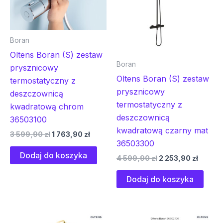
Boran
Oltens Boran (S) zestaw
Boran
prysznicowy
Oltens Boran (S) zestaw
termostatyczny z
prysznicowy
deszczownicą
termostatyczny z
kwadratową chrom
deszczownicą
36503100
kwadratową czarny mat
3 599,90
zł
1 763,90
zł
36503300
Dodaj do koszyka
4 599,90
zł
2 253,90
zł
Dodaj do koszyka
Pierwotna
Aktualna
Pierwotna
Aktual