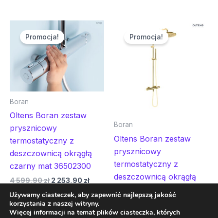
Pierwotna
Aktualna
Pierwotna
Aktual
cena
cena
cena
cena
Promocja!
Promocja!
wynosiła:
wynosi:
wynosiła:
wynosi
4
2
5
2
599,90 zł.
253,90 zł.
399,90 zł.
645,90
Boran
Oltens Boran zestaw
Boran
prysznicowy
Oltens Boran zestaw
termostatyczny z
prysznicowy
deszczownicą okrągłą
termostatyczny z
czarny mat 36502300
deszczownicą okrągłą
4 599,90
zł
2 253,90
zł
złotą 36502800
Używamy ciasteczek, aby zapewnić najlepszą jakość
Dodaj do koszyka
korzystania z naszej witryny.
5 399,90
zł
2 645,90
zł
Więcej informacji na temat plików ciasteczka, których