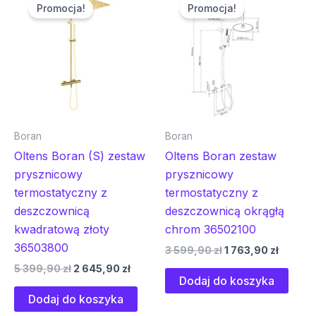
cena
cena
cena
cena
Promocja!
Promocja!
wynosiła:
wynosi:
wynosiła:
wynosi
5
2
3
1
399,90 zł.
645,90 zł.
599,90 zł.
763,90 
Boran
Boran
Oltens Boran (S) zestaw
Oltens Boran zestaw
prysznicowy
prysznicowy
termostatyczny z
termostatyczny z
deszczownicą
deszczownicą okrągłą
kwadratową złoty
chrom 36502100
36503800
3 599,90
zł
1 763,90
zł
5 399,90
zł
2 645,90
zł
Dodaj do koszyka
Dodaj do koszyka