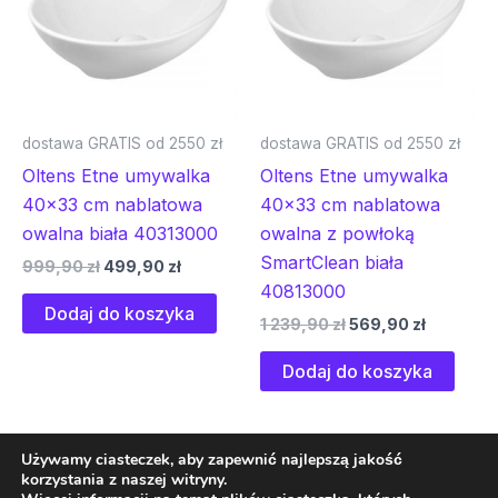
dostawa GRATIS od 2550 zł
dostawa GRATIS od 2550 zł
Oltens Etne umywalka
Oltens Etne umywalka
40×33 cm nablatowa
40×33 cm nablatowa
owalna biała 40313000
owalna z powłoką
SmartClean biała
999,90
zł
499,90
zł
40813000
Dodaj do koszyka
1 239,90
zł
569,90
zł
Dodaj do koszyka
Używamy ciasteczek, aby zapewnić najlepszą jakość
korzystania z naszej witryny.