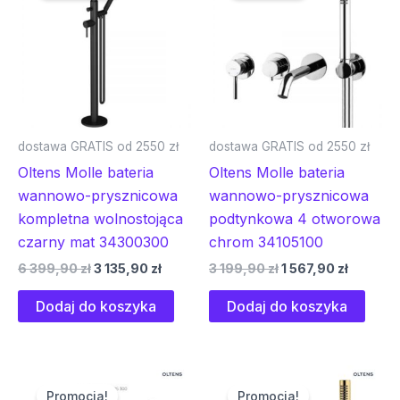
6
3
3
1
399,90 zł.
135,90 zł.
199,90 zł.
567,90 z
dostawa GRATIS od 2550 zł
dostawa GRATIS od 2550 zł
Oltens Molle bateria
Oltens Molle bateria
wannowo-prysznicowa
wannowo-prysznicowa
kompletna wolnostojąca
podtynkowa 4 otworowa
czarny mat 34300300
chrom 34105100
6 399,90
zł
3 135,90
zł
3 199,90
zł
1 567,90
zł
Dodaj do koszyka
Dodaj do koszyka
Pierwotna
Aktualna
Pierwotna
Aktual
cena
cena
cena
cena
Promocja!
Promocja!