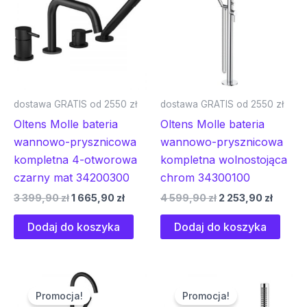
399,90 zł.
665,90 zł.
599,90 zł.
253,90 
dostawa GRATIS od 2550 zł
dostawa GRATIS od 2550 zł
Oltens Molle bateria
Oltens Molle bateria
wannowo-prysznicowa
wannowo-prysznicowa
kompletna 4-otworowa
kompletna wolnostojąca
czarny mat 34200300
chrom 34300100
3 399,90
zł
1 665,90
zł
4 599,90
zł
2 253,90
zł
Dodaj do koszyka
Dodaj do koszyka
Pierwotna
Aktualna
Pierwotna
Aktualn
cena
cena
cena
cena
Promocja!
Promocja!
wynosiła:
wynosi:
wynosiła:
wynosi: