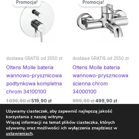
Promocja!
Promocja!
wynosiła:
wynosi:
wynosiła:
wynosi:
1
519,90 zł.
999,90 zł.
499,90 zł
039,90 zł.
dostawa GRATIS od 2550 zł
dostawa GRATIS od 2550 zł
Oltens Molle bateria
Oltens Molle bateria
wannowo-prysznicowa
wannowo-prysznicowa
podtynkowa kompletna
ścienna chrom
chrom 34100100
34000100
1 039,90
zł
519,90
zł
999,90
zł
499,90
zł
Używamy ciasteczek, aby zapewnić najlepszą jakość
Dodaj do koszyka
Dodaj do koszyka
korzystania z naszej witryny.
Więcej informacji na temat plików ciasteczka, których
używamy, oraz możliwości ich wyłączenia znajdziesz w
ustawieniach
.