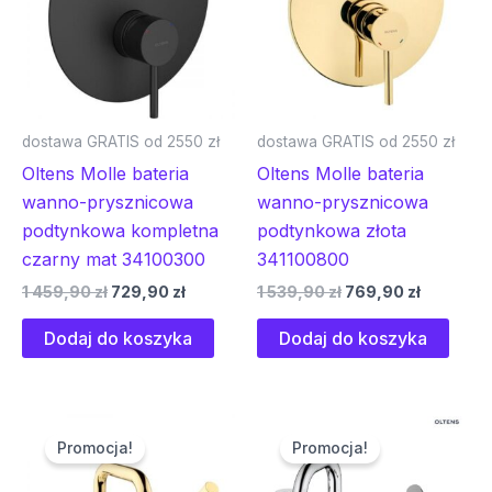
dostawa GRATIS od 2550 zł
dostawa GRATIS od 2550 zł
Oltens Molle bateria
Oltens Molle bateria
wanno-prysznicowa
wanno-prysznicowa
podtynkowa kompletna
podtynkowa złota
czarny mat 34100300
341100800
1 459,90
zł
729,90
zł
1 539,90
zł
769,90
zł
Dodaj do koszyka
Dodaj do koszyka
Pierwotna
Aktualna
Pierwotna
Aktual
cena
cena
cena
cena
Promocja!
Promocja!
wynosiła:
wynosi:
wynosiła:
wynosi
3
1
2
1