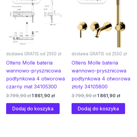
wynosiła:
wynosi:
wynosiła:
wynosi
3
1
3
1
799,90 zł.
861,90 zł.
799,90 zł.
861,90 z
dostawa GRATIS od 2550 zł
dostawa GRATIS od 2550 zł
Oltens Molle bateria
Oltens Molle bateria
wannowo-prysznicowa
wannowo-prysznicowa
podtynkowa 4 otworowa
podtynkowa 4 otworowa
czarny mat 34105300
złoty 34105800
3 799,90
zł
1 861,90
zł
3 799,90
zł
1 861,90
zł
Dodaj do koszyka
Dodaj do koszyka
Pierwotna
Aktualna
Pierwotna
Aktualna
cena
cena
cena
cena