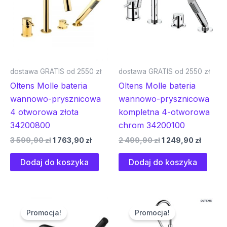
599,90 zł.
763,90 zł.
499,90 zł.
249,90 
dostawa GRATIS od 2550 zł
dostawa GRATIS od 2550 zł
Oltens Molle bateria
Oltens Molle bateria
wannowo-prysznicowa
wannowo-prysznicowa
4 otworowa złota
kompletna 4-otworowa
34200800
chrom 34200100
3 599,90
zł
1 763,90
zł
2 499,90
zł
1 249,90
zł
Dodaj do koszyka
Dodaj do koszyka
Pierwotna
Aktualna
Pierwotna
Aktual
cena
cena
cena
cena
Promocja!
Promocja!
wynosiła:
wynosi:
wynosiła:
wynosi
3
1
4
2